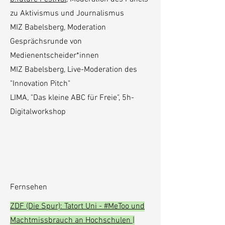
zu Aktivismus und Journalismus
MIZ Babelsberg, Moderation
Gesprächsrunde von
Medienentscheider*innen
MIZ Babelsberg, Live-Moderation des
"Innovation Pitch"
​LIMA, "
Das kleine ABC für Freie", 5h-
Digitalworkshop
Fernsehen
ZDF (Die Spur): Tatort Uni - #MeToo und
Machtmissbrauch an Hochschulen |