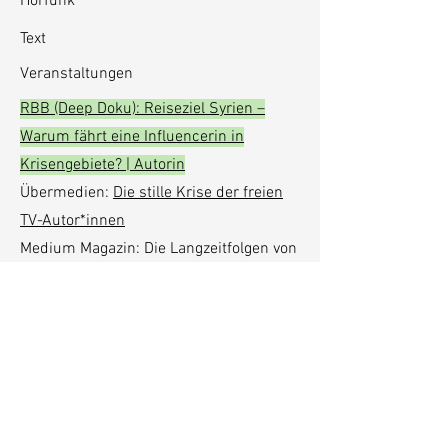
Hörfunk
Text
Veranstaltungen
RBB (Deep Doku): Reiseziel Syrien –
Warum fährt eine Influencerin in
Krisengebiete? | Autorin
Übermedien:
Die stille Krise der freien
TV-Autor*innen
Medium Magazin: Die Langzeitfolgen von
digitalem Hass auf Journalist*innen
Universität Hamburg, Hassrede und
Gewalt gegen Journalist:innen – und wie
man sich wehrt mit Nicole Diekmann |
Moderation